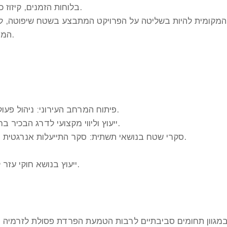
בלוחות הזמנים, קיזוז כספים על ליקויים וקישור בין הגורמים השונים בפרויקט.
המקומית להיות בשליטה על הפרויקט המתבצע בשטח שיפוטה, לב
המבצעים ולמנוע קונפליקטים מיותרים בין הרשות לקבלן.
פיתוח המרחב העירוני: ניהול פעולות גינות קהילתיות, מערכי חינוך, הסברה, הטמעה.
ייעוץ וליווי מקצועי לדרג הבכיר ברשויות בנושא סביבה בכלל ובהיבט הפסולת בפרט.
סקרי שטח בנושאי תשתית: סקר התייעלות אנרגטית בתאורת רחוב, סקר אסבסט במוסדות ציבור ועוד.
ייעוץ בנושא חוקי עזר לפסולת (מחלקת מחקר ופיתוח ומחלקה משפטית).
גוון תחומים סביבתיים לרבות הטמעת הפרדת פסולת לזרמיה וכן