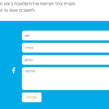
הקניית ערכי הקיימות ועידודםלטובת ביצוע הטמעת התהליך שהוחלט עם הרשות אל מול התושבים.
ההדרכה נעשית הן במוסדות והרשויות והן בשיטת door to door לתושבים.
שליחה