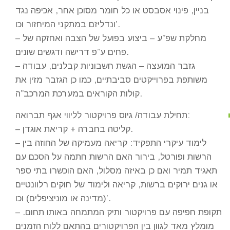
בניין, פינוי אסבסט או כל חומר מסוכן אחר, אכיפה נגד
ונדליזם במתקני המיחזור וכו’.
– מחלקת שפ”ע – ביצוע בפועל של הצבה ואחזקה של
פחים ע”פ דרישה ודגשים שונים.
– גזבר המועצה – הגשת חשבוניות קבלנים, עבודה
משותפת בפרוייקטים סביבתיים, כמו כן הגזבר מזין את
קולות הקוראים במערכת המרכב”ה.
תחילת עבודה/ גיוס פרויקטור לליווי אגף תברואה:
– קליטה בחברה + קריאת אוגדן.
– לימוד עיקרי התפקיד: קריאה מעמיקה של החוזה בין
הרשות ופורטל, בירור האם הרשות חתמה על הסכם עם
תאגיד תמיר ואם כן באיזה מסלול, האם הוכשרו בתי ספר
או גנים ירוקים ברשות, קריאה ולימוד של חוקים רלוונטיים
(מדינה או מוניציפלים) וכו’.
– תקופת חפיפה עם פרויקטור ותיק המתמחה באותו תחום.
מומלץ מאד לגוון בין הפרויקטורים בהתאם ללוח הזמנים