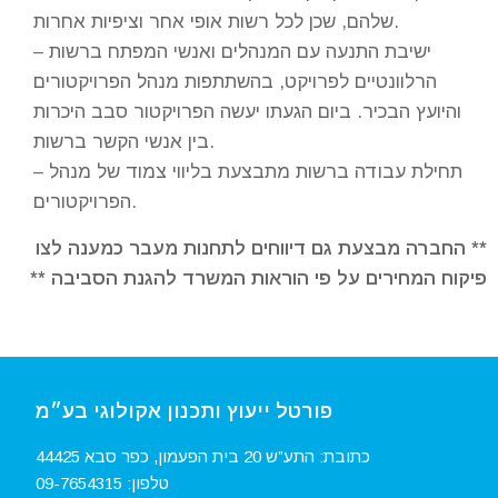
שלהם, שכן לכל רשות אופי אחר וציפיות אחרות.
– ישיבת התנעה עם המנהלים ואנשי המפתח ברשות
הרלוונטיים לפרויקט, בהשתתפות מנהל הפרויקטורים
והיועץ הבכיר. ביום הגעתו יעשה הפרויקטור סבב היכרות
בין אנשי הקשר ברשות.
– תחילת עבודה ברשות מתבצעת בליווי צמוד של מנהל
הפרויקטורים.
**
החברה מבצעת גם דיווחים לתחנות מעבר כמענה לצו
פיקוח המחירים על פי הוראות המשרד להגנת הסביבה **
פורטל ייעוץ ותכנון אקולוגי בע״מ
כתובת: התע”ש 20 בית הפעמון, כפר סבא 44425
טלפון:
09-7654315‏