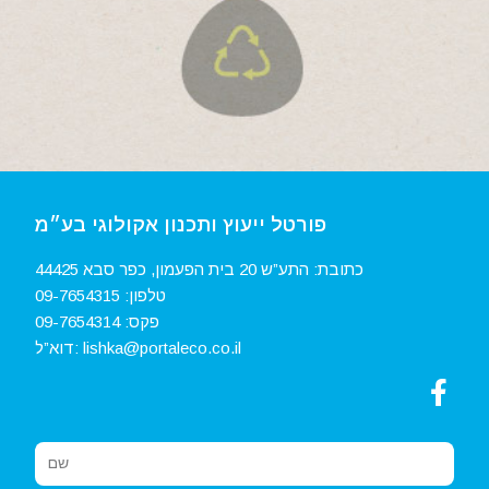
פורטל ייעוץ ותכנון אקולוגי בע״מ
כתובת: התע”ש 20 בית הפעמון, כפר סבא 44425
טלפון:
09-7654315‏
פקס:
09-7654314
lishka@portaleco.co.il
דוא”ל: