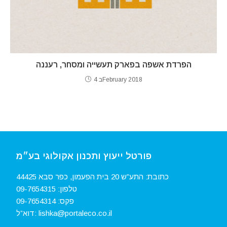
הפרדת אשפה בפארק תעשייה ומסחר, רעננה
4 בFebruary 2018
פורטל ייעוץ ותכנון אקולוגי בע״מ
כתובת: התע”ש 20 בית הפעמון, כפר סבא 44425
טלפון:
09-7654315‏
פקס:
09-7654314
lishka@portaleco.co.il
דוא”ל: